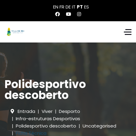
EN
FR
DE
IT
PT
ES
Polidesportivo
descoberto
Entrada
Viver
Desporto
Infra-estruturas Desportivas
Polidesportivo descoberto
Uncategorised
Ficha Técnica