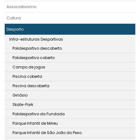
Associativismo
Cultura
Desporto
Infra-estruturas Desportivas
Polidesportivo descoberto
Polidesportivo coberto
Campo de jogos
Piscina coberta
Piscina descoberta
Ginásio
Skate-Park
Polidesportivo da Fundada
Parque Infantil de Milreu
Parque Infantil de São João do Peso